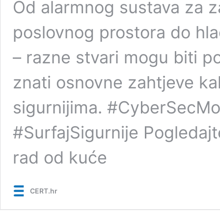
Od alarmnog sustava za za
poslovnog prostora do hlad
– razne stvari mogu biti p
znati osnovne zahtjeve kako
sigurnijima. #CyberSecM
#SurfajSigurnije Pogledajte
rad od kuće
CERT.hr